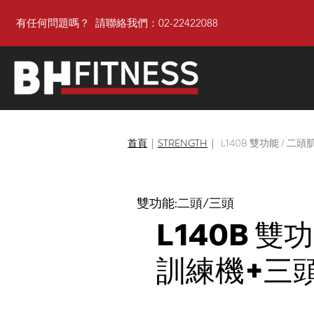
有任何問題嗎？ 請聯絡我們：02-22422088
首頁
|
STRENGTH
|
L140B 雙功能 / 
雙功能:二頭/三頭
L140B 雙
訓練機+三