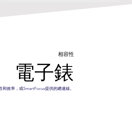
​相容性
​電子錶
效率，或SmartFocus提供的總連線。