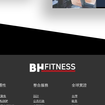
通性
整合服務
全球實證
慧聚焦
設計
台灣
MLOOP
公共行政
歐美