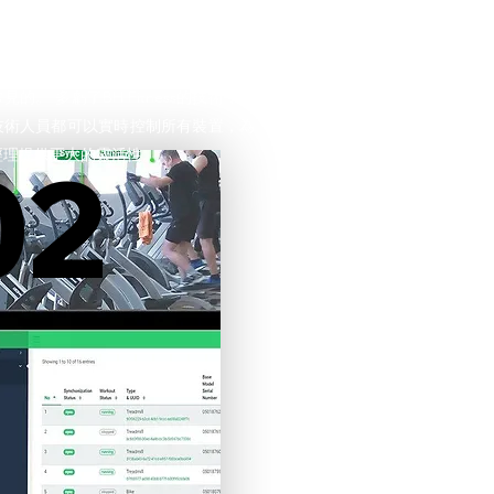
器
談論公共中心時，健身房從不同地點控
見的。 多虧了BH Fitness的技術，任
技術人員都可以實時控制所有裝置，為
經理提供更大的靈活性。
02