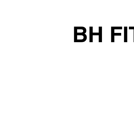
BH F
擇供應商時必須非常徹底。
符合環境法、性別平等或有