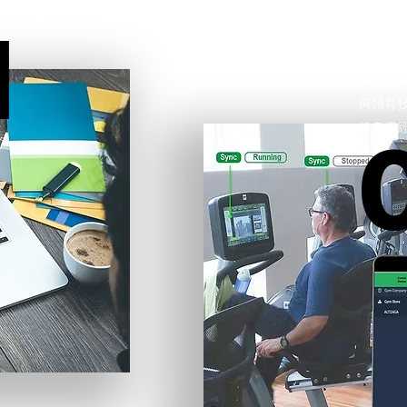
遙控
的公司非常重視。
1
當我們
制是很常
何體育
健身房