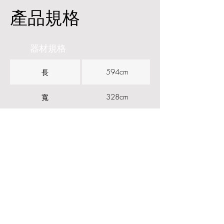
產品規格
器材規格
594cm
長
328cm
寬
233cm
高
V
加強結構
V
防鏽漆
V
50 mm 機底防刮墊片
V
橢圓管設計