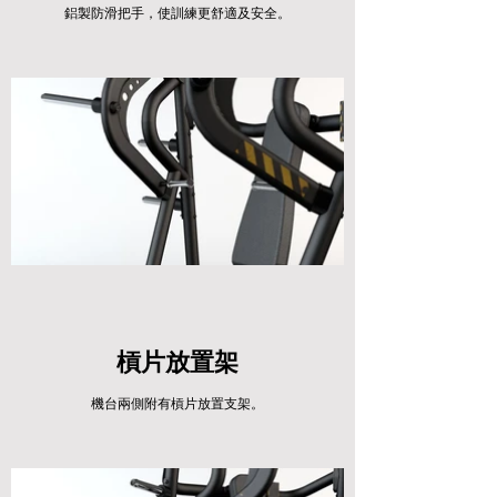
鋁製防滑把手，使訓練更舒適及安全。
槓片放置架
機台兩側附有槓片放置支架。