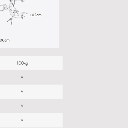
100kg
V
V
V
V