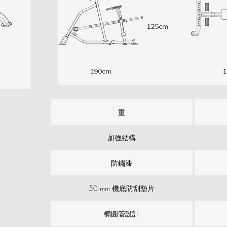
重
加強結構
防鏽漆
50 mm 機底防刮墊片
橢圓管設計