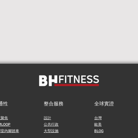
通性
整合服務
全球實證
慧聚焦
設計
台灣
MLOOP
公共行政
歐美
聯室內腳踏車
​大型設施
BLOG