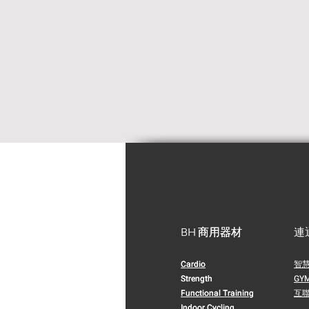
BH 商用器材
BH 商用器材
連
Cardio
Cardio
智
Strength
Strength
GY
Functional Training
Functional Training
​互
Indoor Cycling
Indoor Cycling